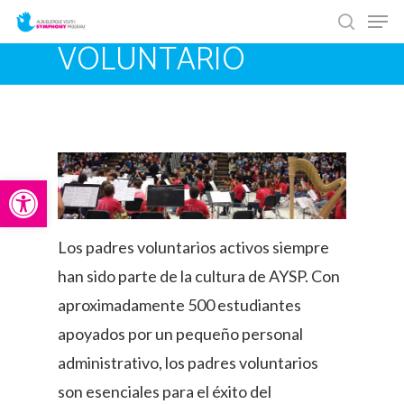
Men
Skip
search
to
VOLUNTARIO
main
content
Abrir barra de herramientas
Los padres voluntarios activos siempre
han sido parte de la cultura de AYSP. Con
aproximadamente 500 estudiantes
apoyados por un pequeño personal
administrativo, los padres voluntarios
son esenciales para el éxito del