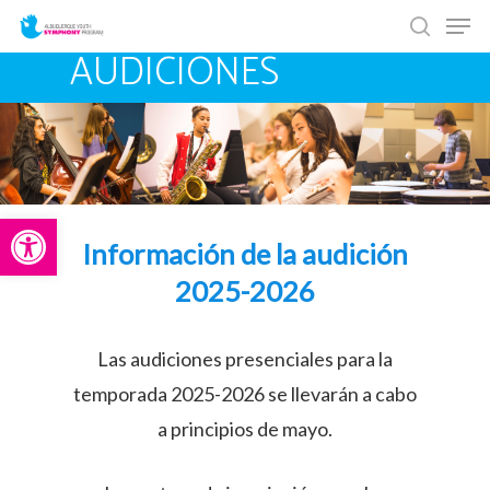
Men
Skip
search
to
AUDICIONES
main
content
Abrir barra de herramientas
Información de la audición
2025-2026
Las audiciones presenciales para la
temporada 2025-2026 se llevarán a cabo
a principios de mayo.