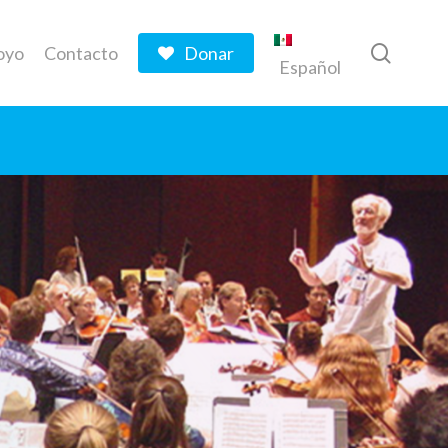
searc
oyo
Contacto
Donar
Español