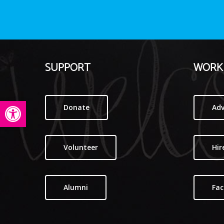
SUPPORT
WORK 
Abrir barra de herramientas
Donate
Adv
Volunteer
Hir
Alumni
Fac